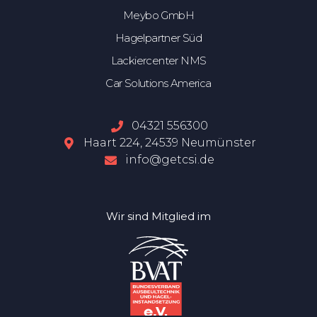
Meybo GmbH
Hagelpartner Süd
Lackiercenter NMS
Car Solutions America
04321 556300
Haart 224, 24539 Neumünster
info@getcsi.de
Wir sind Mitglied im