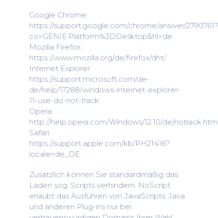
Google Chrome:
https://support.google.com/chrome/answer/2790761
co=GENIE.Platform%3DDesktop&hl=de
Mozilla Firefox:
https://www.mozilla.org/de/firefox/dnt/
Internet Explorer:
https://support.microsoft.com/de-
de/help/17288/windows-internet-explorer-
11-use-do-not-track
Opera:
http://help.opera.com/Windows/12.10/de/notrack.htm
Safari:
https://support.apple.com/kb/PH21416?
locale=de_DE
Zusätzlich können Sie standardmäßig das
Laden sog. Scripts verhindern. NoScript
erlaubt das Ausführen von JavaScripts, Java
und anderen Plug-ins nur bei
vertrauenswürdigen Domains Ihrer Wahl.