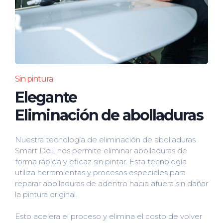
Sin pintura
Elegante
Eliminación de abolladuras
Nuestra tecnología de eliminación de abolladuras
Smart DoL nos permite eliminar abolladuras de
forma rápida y eficaz sin pintar. Esta tecnología
utiliza herramientas y procesos especiales para
reparar abolladuras de adentro hacia afuera sin dañar
la pintura original.
Esto acelera el proceso y elimina el costo de volver