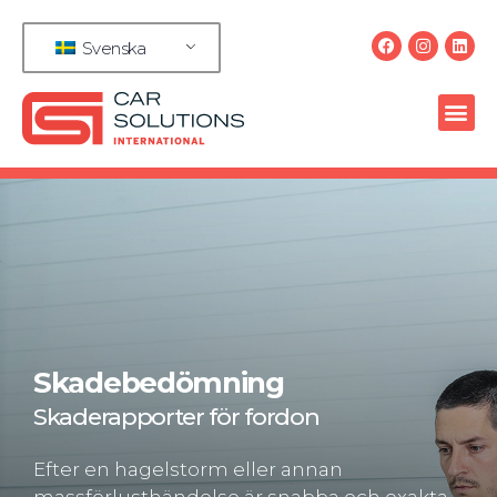
Svenska
Skadebedömning
Skaderapporter för fordon
Efter en hagelstorm eller annan